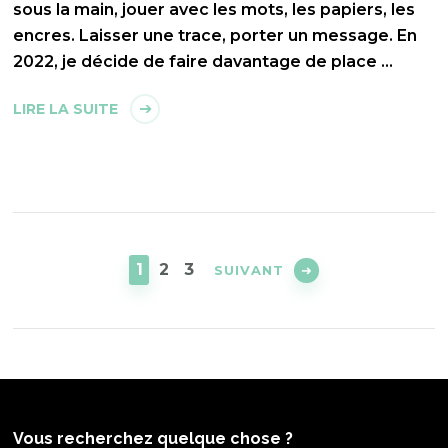
sous la main, jouer avec les mots, les papiers, les
encres. Laisser une trace, porter un message. En
2022, je décide de faire davantage de place …
LIRE LA SUITE
Pagination
des
PAGE
PAGE
PAGE
1
2
3
SUIVANT
publications
Vous recherchez quelque chose ?