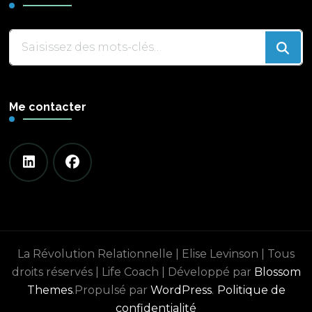
Vous
recherchiez
quelque
chose
Me contacter
?
La Révolution Relationnelle | Elise Levinson | Tous
droits réservés |
Life Coach | Développé par
Blossom
Themes
.Propulsé par
WordPress
.
Politique de
confidentialité