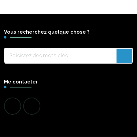
Vous recherchez quelque chose ?
Vous
recherchiez
quelque
chose
Me contacter
?