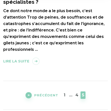
spécialistes ?
Ce dont notre monde a le plus besoin, c’est
d’attention Trop de peines, de souffrances et de
catastrophes s’accumulent du fait de l’ignorance,
et pire : de l’indifférence. C’est bien ce
qu’expriment des mouvements comme celui des
gilets jaunes ; c’est ce qu’expriment les
professionnels …
LIRE LA SUITE
Pagination
des
PAGE
PAGE
PAGE
1
…
4
5
PRÉCÉDENT
publications