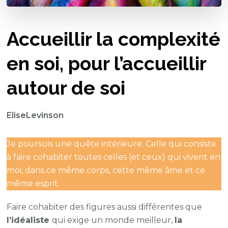
Accueillir la complexité
en soi, pour l’accueillir
autour de soi
EliseLevinson
Je poursuis une quête intérieure. Celle qui consiste
à faire cohabiter toutes celles (et ceux) qui vivent en
moi, dans ce même corps, cette même âme et ce
même esprit.
Faire cohabiter des figures aussi différentes que
l’idéaliste
qui exige un monde meilleur,
la