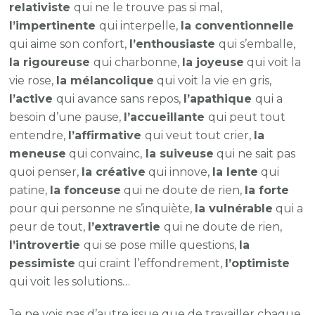
relativiste
qui ne le trouve pas si mal,
l’impertinente
qui interpelle,
la conventionnelle
qui aime son confort,
l’enthousiaste
qui s’emballe,
la rigoureuse
qui charbonne,
la joyeuse
qui voit la
vie rose,
la mélancolique
qui voit la vie en gris,
l’active
qui avance sans repos,
l’apathique
qui a
besoin d’une pause,
l’accueillante
qui peut tout
entendre,
l’affirmative
qui veut tout crier,
la
meneuse
qui convainc,
la suiveuse
qui ne sait pas
quoi penser,
la créative
qui innove,
la lente
qui
patine,
la fonceuse
qui ne doute de rien,
la forte
pour qui personne ne s’inquiète,
la vulnérable
qui a
peur de tout,
l’extravertie
qui ne doute de rien,
l’introvertie
qui se pose mille questions,
la
pessimiste
qui craint l’effondrement,
l’optimiste
qui voit les solutions…
Je ne vois pas d’autre issue que de travailler chaque