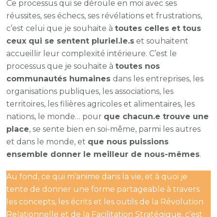
Ce processus qui se déroule en moi avec ses
réussites, ses échecs, ses révélations et frustrations,
c’est celui que je souhaite à
toutes celles et tous
ceux qui se sentent pluriel.le.s
et souhaitent
accueillir leur complexité intérieure. C’est le
processus que je souhaite à
toutes nos
communautés humaines
dans les entreprises, les
organisations publiques, les associations, les
territoires, les filières agricoles et alimentaires, les
nations, le monde… pour
que chacun.e trouve une
place
, se sente bien en soi-même, parmi les autres
et dans le monde, et
que nous puissions
ensemble donner le meilleur de nous-mêmes
.
Au fond, ce qui m’anime dans la vie, et à quoi je
tente de donner une forme partageable à travers
les concepts, les écrits et les outils de la Révolution
Relationnelle et de la Facilitation Stratégique, c’est