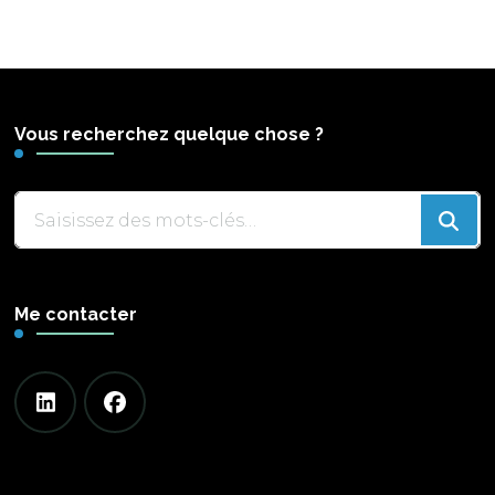
Vous recherchez quelque chose ?
Vous
recherchiez
quelque
chose
Me contacter
?