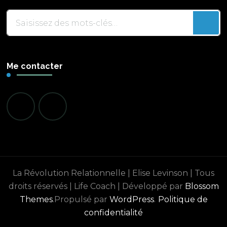
Vous
recherchiez
quelque
chose
Me contacter
?
La Révolution Relationnelle | Elise Levinson | Tous
droits réservés |
Life Coach | Développé par
Blossom
Themes
.Propulsé par
WordPress
.
Politique de
confidentialité