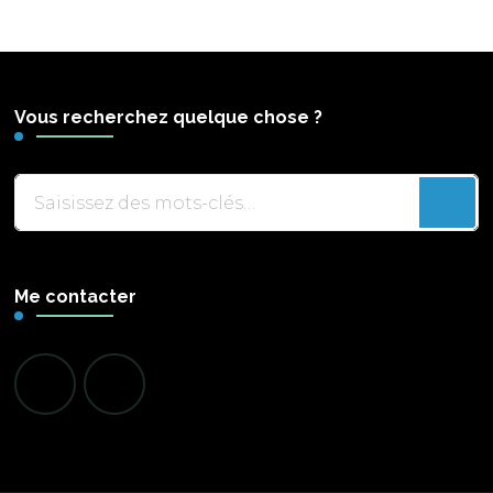
Vous recherchez quelque chose ?
Vous
recherchiez
quelque
chose
Me contacter
?