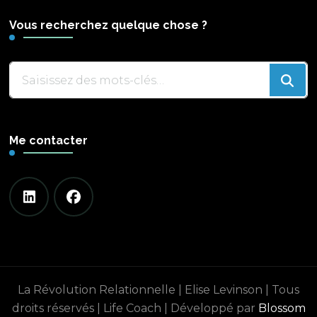
Vous recherchez quelque chose ?
Vous
recherchiez
quelque
chose
Me contacter
?
La Révolution Relationnelle | Elise Levinson | Tous
droits réservés |
Life Coach | Développé par
Blossom