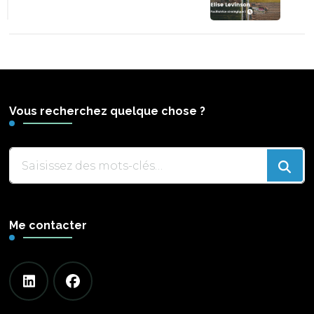
Vous recherchez quelque chose ?
Vous
recherchiez
quelque
chose
Me contacter
?