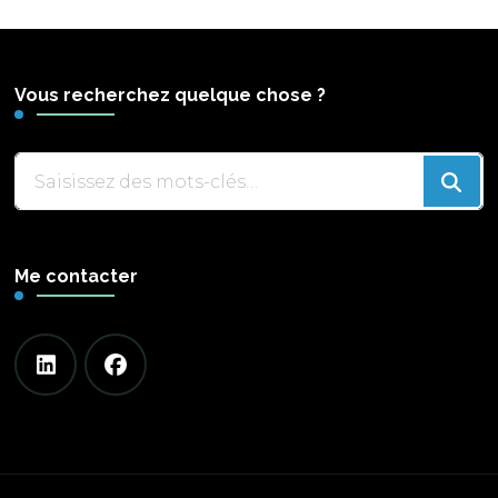
Vous recherchez quelque chose ?
Vous
recherchiez
quelque
chose
Me contacter
?