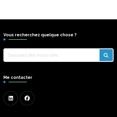
Vous recherchez quelque chose ?
Vous
recherchiez
quelque
chose
Me contacter
?