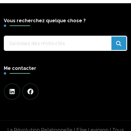
Vous recherchez quelque chose ?
Vous
recherchiez
quelque
chose
Me contacter
?
La Révolution Relationnelle | Elise Levinson | Tous