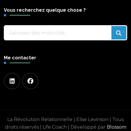
Vous recherchez quelque chose ?
Vous
recherchiez
quelque
chose
Me contacter
?
La Révolution Relationnelle | Elise Levinson | Tous
droits réservés |
Life Coach | Développé par
Blossom