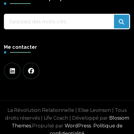
Vous
recherchiez
quelque
chose
Me contacter
?
La Révolution Relationnelle | Elise Levinson | Tous
droits réservés |
Life Coach | Développé par
Blossom
Themes
.Propulsé par
WordPress
.
Politique de
confidentialité