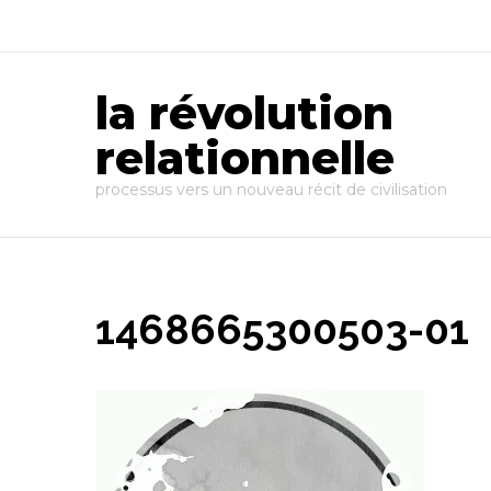
la révolution
relationnelle
processus vers un nouveau récit de civilisation
1468665300503-01