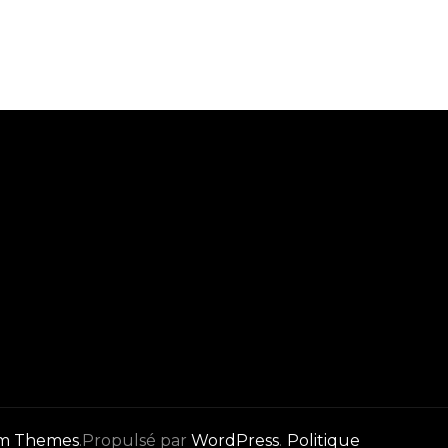
om Themes
.Propulsé par
WordPress
.
Politique