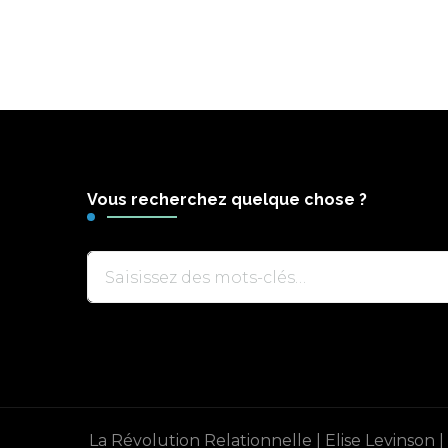
Vous recherchez quelque chose ?
Vous
recherchiez
quelque
chose
?
La Révolution Relationnelle | Elise Levinson | 