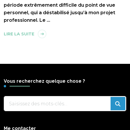
période extrêmement difficile du point de vue
personnel, qui a déstabilisé jusqu’à mon projet
professionnel. Le …
LIRE LA SUITE
Vous recherchez quelque chose ?
Vous
recherchiez
quelque
chose
Me contacter
?