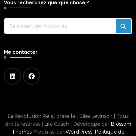
Vous recherchez quelque chose ?
Vous
recherchiez
quelque
chose
Me contacter
?
La Révolution Relationnelle | Elise Levinson | Tous
droits réservés |
Life Coach | Développé par
Blossom
Themes
.Propulsé par
WordPress
.
Politique de