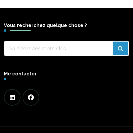
Vous recherchez quelque chose ?
Vous
recherchiez
quelque
chose
Me contacter
?